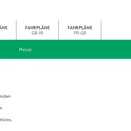
ÄNE
FAHRPLÄNE
FAHRPLÄNE
R
GB-IR
FR-GB
Presse
em/den
en
büros,