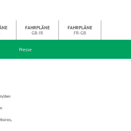
ÄNE
FAHRPLÄNE
FAHRPLÄNE
R
GB-IR
FR-GB
Presse
em/den
en
büros,