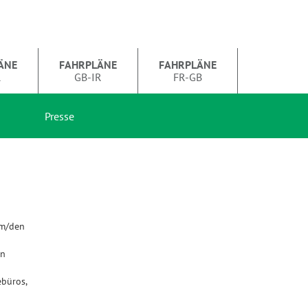
ÄNE
FAHRPLÄNE
FAHRPLÄNE
R
GB-IR
FR-GB
Presse
em/den
en
büros,