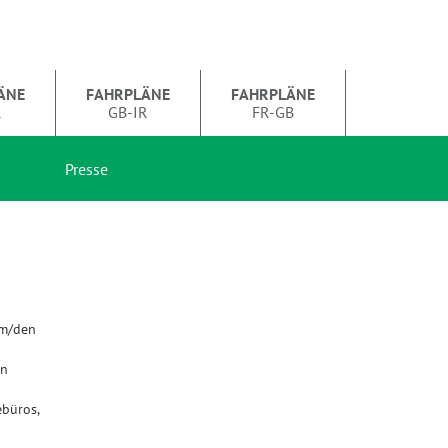
ÄNE
FAHRPLÄNE
FAHRPLÄNE
R
GB-IR
FR-GB
Presse
em/den
en
büros,