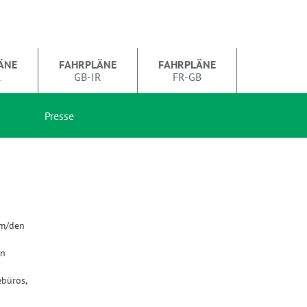
ÄNE
FAHRPLÄNE
FAHRPLÄNE
R
GB-IR
FR-GB
Presse
em/den
en
büros,