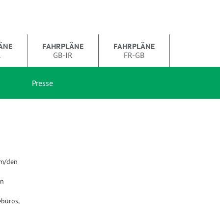
ÄNE
FAHRPLÄNE
FAHRPLÄNE
R
GB-IR
FR-GB
Presse
em/den
en
büros,