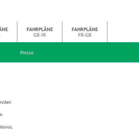
ÄNE
FAHRPLÄNE
FAHRPLÄNE
R
GB-IR
FR-GB
Presse
em/den
en
büros,