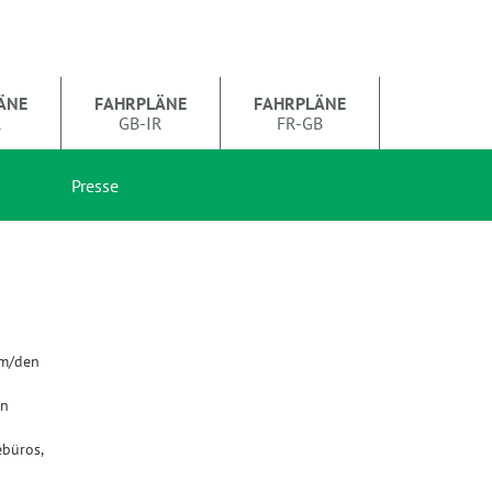
ÄNE
FAHRPLÄNE
FAHRPLÄNE
R
GB-IR
FR-GB
Presse
em/den
en
büros,