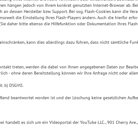
hmen hängen jedoch von Ihrem konkret genutzten Internet-Browser ab. Bei
an dessen Hersteller bzw. Support. Bei sog. Flash-Cookies kann die Vera
soweit die Einstellung Ihres Flash-Players ändern. Auch die hierfür er
Sie daher bitte ebenso die Hilfefunktion oder Dokumentation Ihres Flash
 einschränken, kann dies allerdings dazu führen, dass nicht sämtliche Fun
Kontakt treten, werden die dabei von Ihnen angegebenen Daten zur Bearbe
ich - ohne deren Bereitstellung können wir Ihre Anfrage nicht oder alle
it. b) DSGVO.
ießend beantwortet worden ist und der Löschung keine gesetzlichen Aufb
rbei handelt es sich um ein Videoportal der YouTube LLC., 901 Cherry Ave