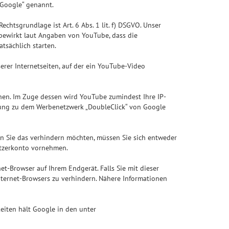
„Google“ genannt.
tsgrundlage ist Art. 6 Abs. 1 lit. f) DSGVO. Unser
“ bewirkt laut Angaben von YouTube, dass die
tsächlich starten.
erer Internetseiten, auf der ein YouTube-Video
önnen. Im Zuge dessen wird YouTube zumindest Ihre IP-
ndung zu dem Werbenetzwerk „DoubleClick“ von Google
nn Sie das verhindern möchten, müssen Sie sich entweder
utzerkonto vornehmen.
t-Browser auf Ihrem Endgerät. Falls Sie mit dieser
Internet-Browsers zu verhindern. Nähere Informationen
iten hält Google in den unter