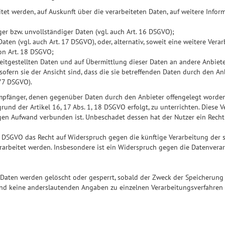
itet werden, auf Auskunft über die verarbeiteten Daten, auf weitere Inf
er bzw. unvollständiger Daten (vgl. auch Art. 16 DSGVO);
ten (vgl. auch Art. 17 DSGVO), oder, alternativ, soweit eine weitere Verar
on Art. 18 DSGVO;
eitgestellten Daten und auf Übermittlung dieser Daten an andere Anbiete
ofern sie der Ansicht sind, dass die sie betreffenden Daten durch den An
 77 DSGVO).
e Empfänger, denen gegenüber Daten durch den Anbieter offengelegt word
und der Artikel 16, 17 Abs. 1, 18 DSGVO erfolgt, zu unterrichten. Diese V
en Aufwand verbunden ist. Unbeschadet dessen hat der Nutzer ein Recht
1 DSGVO das Recht auf Widerspruch gegen die künftige Verarbeitung der s
verarbeitet werden. Insbesondere ist ein Widerspruch gegen die Datenver
n Daten werden gelöscht oder gesperrt, sobald der Zweck der Speicherung 
d keine anderslautenden Angaben zu einzelnen Verarbeitungsverfahren