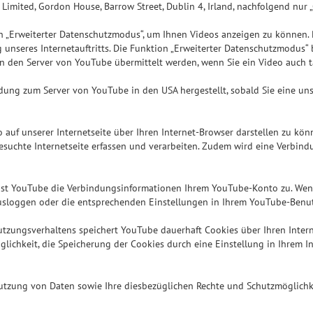
imited, Gordon House, Barrow Street, Dublin 4, Irland, nachfolgend nur 
rweiterter Datenschutzmodus“, um Ihnen Videos anzeigen zu können. Rech
ng unseres Internetauftritts. Die Funktion „Erweiterter Datenschutzmodus
 den Server von YouTube übermittelt werden, wenn Sie ein Video auch ta
dung zum Server von YouTube in den USA hergestellt, sobald Sie eine uns
eo auf unserer Internetseite über Ihren Internet-Browser darstellen zu k
besuchte Internetseite erfassen und verarbeiten. Zudem wird eine Verbi
weist YouTube die Verbindungsinformationen Ihrem YouTube-Konto zu. We
ausloggen oder die entsprechenden Einstellungen in Ihrem YouTube-Ben
tzungsverhaltens speichert YouTube dauerhaft Cookies über Ihren Interne
glichkeit, die Speicherung der Cookies durch eine Einstellung in Ihrem 
tzung von Daten sowie Ihre diesbezüglichen Rechte und Schutzmöglichke