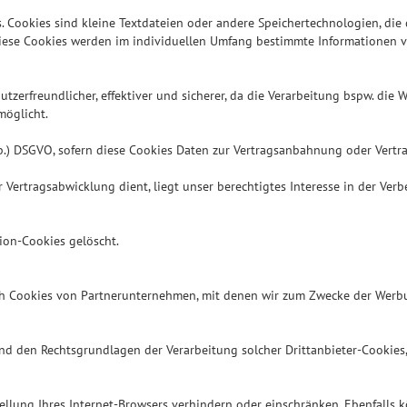
. Cookies sind kleine Textdateien oder andere Speichertechnologien, die
iese Cookies werden im individuellen Umfang bestimmte Informationen vo
utzerfreundlicher, effektiver und sicherer, da die Verarbeitung bspw. die 
möglicht.
it b.) DSGVO, sofern diese Cookies Daten zur Vertragsanbahnung oder Vert
Vertragsabwicklung dient, liegt unser berechtigtes Interesse in der Verbe
ion-Cookies gelöscht.
ch Cookies von Partnerunternehmen, mit denen wir zum Zwecke der Werbu
nd den Rechtsgrundlagen der Verarbeitung solcher Drittanbieter-Cookies
tellung Ihres Internet-Browsers verhindern oder einschränken. Ebenfalls k