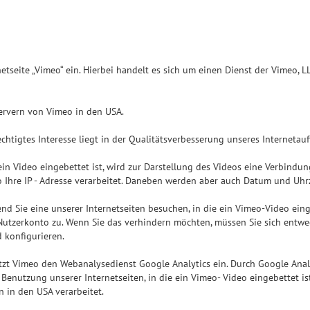
etseite „Vimeo“ ein. Hierbei handelt es sich um einen Dienst der Vimeo, L
Servern von Vimeo in den USA.
echtigtes Interesse liegt in der Qualitätsverbesserung unseres Internetauft
e ein Video eingebettet ist, wird zur Darstellung des Videos eine Verbind
Ihre IP - Adresse verarbeitet. Daneben werden aber auch Datum und Uhrze
rend Sie eine unserer Internetseiten besuchen, in die ein Vimeo-Video ein
utzerkonto zu. Wenn Sie das verhindern möchten, müssen Sie sich entwed
 konfigurieren.
zt Vimeo den Webanalysedienst Google Analytics ein. Durch Google Analy
enutzung unserer Internetseiten, in die ein Vimeo- Video eingebettet is
 in den USA verarbeitet.