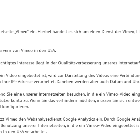
etseite „Vimeo“ ein. Hierbei handelt es sich um einen Dienst der Vimeo, L
Servern von Vimeo in den USA.
echtigtes Interesse liegt in der Qualitätsverbesserung unseres Internetauft
e ein Video eingebettet ist, wird zur Darstellung des Videos eine Verbind
Ihre IP - Adresse verarbeitet. Daneben werden aber auch Datum und Uhrze
rend Sie eine unserer Internetseiten besuchen, in die ein Vimeo-Video ein
utzerkonto zu. Wenn Sie das verhindern möchten, müssen Sie sich entwed
 konfigurieren.
zt Vimeo den Webanalysedienst Google Analytics ein. Durch Google Analy
enutzung unserer Internetseiten, in die ein Vimeo- Video eingebettet is
 in den USA verarbeitet.