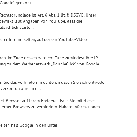
„Google“ genannt.
tsgrundlage ist Art. 6 Abs. 1 lit. f) DSGVO. Unser
“ bewirkt laut Angaben von YouTube, dass die
tsächlich starten.
erer Internetseiten, auf der ein YouTube-Video
önnen. Im Zuge dessen wird YouTube zumindest Ihre IP-
ndung zu dem Werbenetzwerk „DoubleClick“ von Google
nn Sie das verhindern möchten, müssen Sie sich entweder
utzerkonto vornehmen.
t-Browser auf Ihrem Endgerät. Falls Sie mit dieser
Internet-Browsers zu verhindern. Nähere Informationen
iten hält Google in den unter