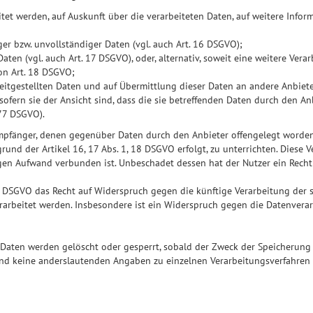
itet werden, auf Auskunft über die verarbeiteten Daten, auf weitere Inf
er bzw. unvollständiger Daten (vgl. auch Art. 16 DSGVO);
ten (vgl. auch Art. 17 DSGVO), oder, alternativ, soweit eine weitere Verar
on Art. 18 DSGVO;
eitgestellten Daten und auf Übermittlung dieser Daten an andere Anbiete
ofern sie der Ansicht sind, dass die sie betreffenden Daten durch den An
 77 DSGVO).
e Empfänger, denen gegenüber Daten durch den Anbieter offengelegt word
und der Artikel 16, 17 Abs. 1, 18 DSGVO erfolgt, zu unterrichten. Diese V
en Aufwand verbunden ist. Unbeschadet dessen hat der Nutzer ein Recht
1 DSGVO das Recht auf Widerspruch gegen die künftige Verarbeitung der s
verarbeitet werden. Insbesondere ist ein Widerspruch gegen die Datenver
n Daten werden gelöscht oder gesperrt, sobald der Zweck der Speicherung 
d keine anderslautenden Angaben zu einzelnen Verarbeitungsverfahren