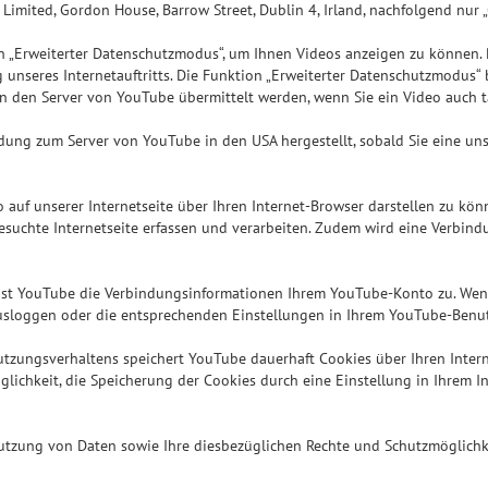
imited, Gordon House, Barrow Street, Dublin 4, Irland, nachfolgend nur 
rweiterter Datenschutzmodus“, um Ihnen Videos anzeigen zu können. Rech
ng unseres Internetauftritts. Die Funktion „Erweiterter Datenschutzmodus
 den Server von YouTube übermittelt werden, wenn Sie ein Video auch ta
dung zum Server von YouTube in den USA hergestellt, sobald Sie eine uns
eo auf unserer Internetseite über Ihren Internet-Browser darstellen zu k
besuchte Internetseite erfassen und verarbeiten. Zudem wird eine Verbi
weist YouTube die Verbindungsinformationen Ihrem YouTube-Konto zu. We
ausloggen oder die entsprechenden Einstellungen in Ihrem YouTube-Ben
tzungsverhaltens speichert YouTube dauerhaft Cookies über Ihren Interne
glichkeit, die Speicherung der Cookies durch eine Einstellung in Ihrem 
tzung von Daten sowie Ihre diesbezüglichen Rechte und Schutzmöglichke