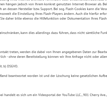
hmen hängen jedoch von Ihrem konkret genutzten Internet-Browser ab. Bei
an dessen Hersteller bzw. Support. Bei sog. Flash-Cookies kann die Vera
soweit die Einstellung Ihres Flash-Players ändern. Auch die hierfür er
Sie daher bitte ebenso die Hilfefunktion oder Dokumentation Ihres Flash
 einschränken, kann dies allerdings dazu führen, dass nicht sämtliche Fun
Kontakt treten, werden die dabei von Ihnen angegebenen Daten zur Bearbe
ich - ohne deren Bereitstellung können wir Ihre Anfrage nicht oder alle
it. b) DSGVO.
ießend beantwortet worden ist und der Löschung keine gesetzlichen Aufb
rbei handelt es sich um ein Videoportal der YouTube LLC., 901 Cherry Ave