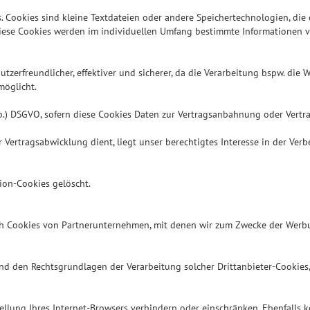
. Cookies sind kleine Textdateien oder andere Speichertechnologien, die
iese Cookies werden im individuellen Umfang bestimmte Informationen vo
utzerfreundlicher, effektiver und sicherer, da die Verarbeitung bspw. die 
möglicht.
it b.) DSGVO, sofern diese Cookies Daten zur Vertragsanbahnung oder Vert
Vertragsabwicklung dient, liegt unser berechtigtes Interesse in der Verbe
ion-Cookies gelöscht.
ch Cookies von Partnerunternehmen, mit denen wir zum Zwecke der Werbu
nd den Rechtsgrundlagen der Verarbeitung solcher Drittanbieter-Cookies
tellung Ihres Internet-Browsers verhindern oder einschränken. Ebenfalls k