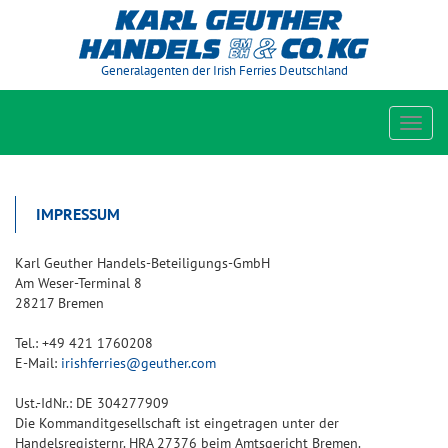
Generalagenten der Irish Ferries Deutschland
Toggl
navig
IMPRESSUM
Karl Geuther Handels-Beteiligungs-GmbH
Am Weser-Terminal 8
28217 Bremen
Tel.: +49 421 1760208
E-Mail:
irishferries@geuther.com
Ust.-IdNr.: DE 304277909
Die Kommanditgesellschaft ist eingetragen unter der
Handelsregisternr. HRA 27376 beim Amtsgericht Bremen.