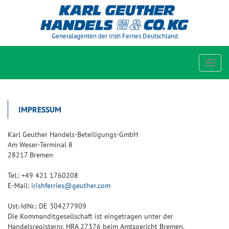
Generalagenten der Irish Ferries Deutschland
Toggl
navig
IMPRESSUM
Karl Geuther Handels-Beteiligungs-GmbH
Am Weser-Terminal 8
28217 Bremen
Tel.: +49 421 1760208
E-Mail:
irishferries@geuther.com
Ust.-IdNr.: DE 304277909
Die Kommanditgesellschaft ist eingetragen unter der
Handelsregisternr. HRA 27376 beim Amtsgericht Bremen.