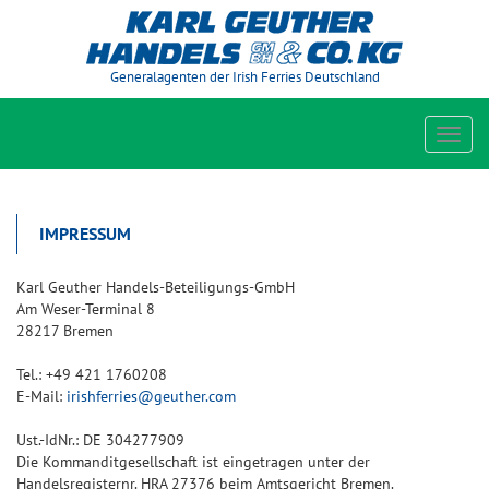
Generalagenten der Irish Ferries Deutschland
Toggl
navig
IMPRESSUM
Karl Geuther Handels-Beteiligungs-GmbH
Am Weser-Terminal 8
28217 Bremen
Tel.: +49 421 1760208
E-Mail:
irishferries@geuther.com
Ust.-IdNr.: DE 304277909
Die Kommanditgesellschaft ist eingetragen unter der
Handelsregisternr. HRA 27376 beim Amtsgericht Bremen.