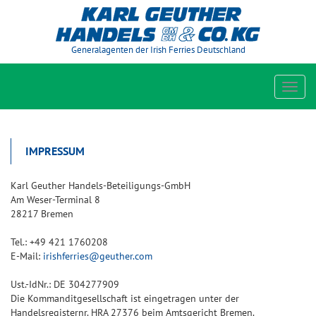
Generalagenten der Irish Ferries Deutschland
Toggl
navig
IMPRESSUM
Karl Geuther Handels-Beteiligungs-GmbH
Am Weser-Terminal 8
28217 Bremen
Tel.: +49 421 1760208
E-Mail:
irishferries@geuther.com
Ust.-IdNr.: DE 304277909
Die Kommanditgesellschaft ist eingetragen unter der
Handelsregisternr. HRA 27376 beim Amtsgericht Bremen.