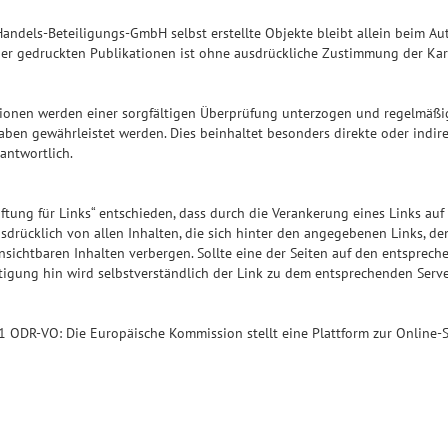
 Handels-Beteiligungs-GmbH selbst erstellte Objekte bleibt allein beim Au
der gedruckten Publikationen ist ohne ausdrückliche Zustimmung der Kar
tionen werden einer sorgfältigen Überprüfung unterzogen und regelmäßig 
gaben gewährleistet werden. Dies beinhaltet besonders direkte oder indir
rantwortlich.
tung für Links“ entschieden, dass durch die Verankerung eines Links auf
usdrücklich von allen Inhalten, die sich hinter den angegebenen Links, d
ichtbaren Inhalten verbergen. Sollte eine der Seiten auf den entspreche
tigung hin wird selbstverständlich der Link zu dem entsprechenden Server
1 ODR-VO: Die Europäische Kommission stellt eine Plattform zur Online-St