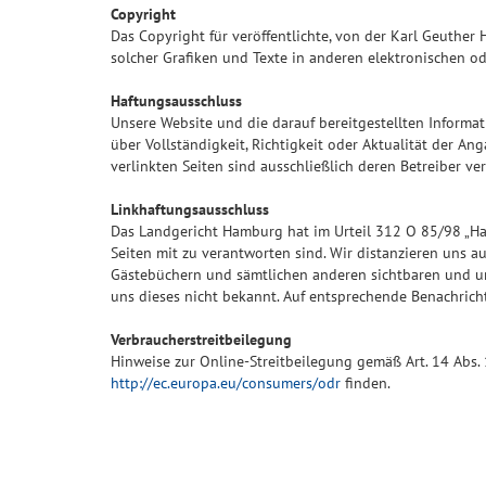
Copyright
Das Copyright für veröffentlichte, von der Karl Geuther
solcher Grafiken und Texte in anderen elektronischen o
Haftungsausschluss
Unsere Website und die darauf bereitgestellten Informa
über Vollständigkeit, Richtigkeit oder Aktualität der An
verlinkten Seiten sind ausschließlich deren Betreiber ve
Linkhaftungsausschluss
Das Landgericht Hamburg hat im Urteil 312 O 85/98 „Haf
Seiten mit zu verantworten sind. Wir distanzieren uns a
Gästebüchern und sämtlichen anderen sichtbaren und uns
uns dieses nicht bekannt. Auf entsprechende Benachrich
Verbraucherstreitbeilegung
Hinweise zur Online-Streitbeilegung gemäß Art. 14 Abs. 
http://ec.europa.eu/consumers/odr
finden.