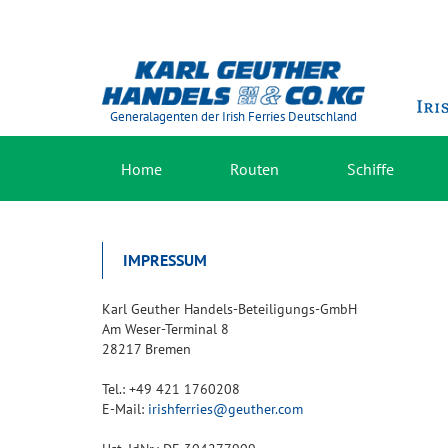
Generalagenten der Irish Ferries Deutschland
Home
Routen
Schiffe
IMPRESSUM
Karl Geuther Handels-Beteiligungs-GmbH
Am Weser-Terminal 8
28217 Bremen
Tel.: +49 421 1760208
E-Mail:
irishferries@geuther.com