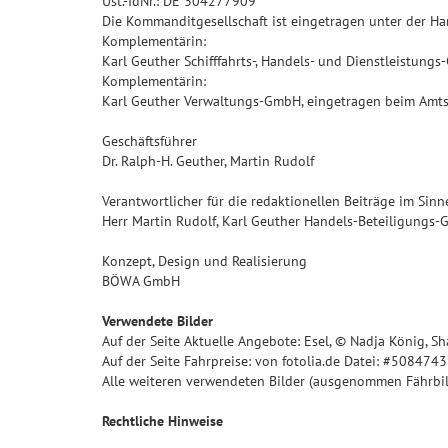
Ust.-IdNr.: DE 304277909
Die Kommanditgesellschaft ist eingetragen unter der H
Komplementärin:
Karl Geuther Schifffahrts-, Handels- und Dienstleistu
Komplementärin:
Karl Geuther Verwaltungs-GmbH, eingetragen beim Amt
Geschäftsführer
Dr. Ralph-H. Geuther, Martin Rudolf
Verantwortlicher für die redaktionellen Beiträge im Sin
Herr Martin Rudolf, Karl Geuther Handels-Beteiligungs
Konzept, Design und Realisierung
BÖWA GmbH
Verwendete Bilder
Auf der Seite Aktuelle Angebote: Esel, © Nadja König, 
Auf der Seite Fahrpreise: von fotolia.de Datei: #5084743
Alle weiteren verwendeten Bilder (ausgenommen Fährbil
Rechtliche Hinweise