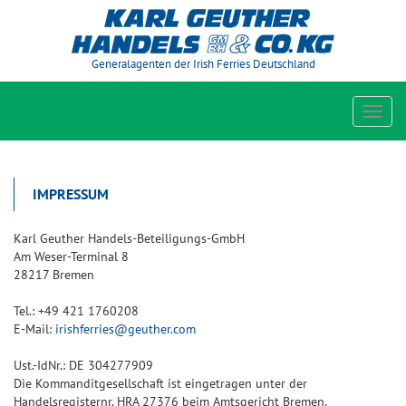
Generalagenten der Irish Ferries Deutschland
Toggl
navig
IMPRESSUM
Karl Geuther Handels-Beteiligungs-GmbH
Am Weser-Terminal 8
28217 Bremen
Tel.: +49 421 1760208
E-Mail:
irishferries@geuther.com
Ust.-IdNr.: DE 304277909
Die Kommanditgesellschaft ist eingetragen unter der
Handelsregisternr. HRA 27376 beim Amtsgericht Bremen.