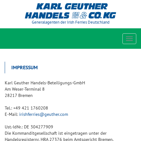
Generalagenten der Irish Ferries Deutschland
Toggl
navig
IMPRESSUM
Karl Geuther Handels-Beteiligungs-GmbH
Am Weser-Terminal 8
28217 Bremen
Tel.: +49 421 1760208
E-Mail:
irishferries@geuther.com
Ust.-IdNr.: DE 304277909
Die Kommanditgesellschaft ist eingetragen unter der
Handelsregisternr. HRA 27376 beim Amtsgericht Bremen.