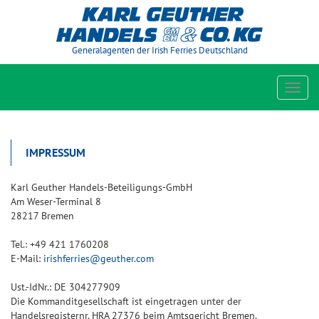
Generalagenten der Irish Ferries Deutschland
Toggl
navig
IMPRESSUM
Karl Geuther Handels-Beteiligungs-GmbH
Am Weser-Terminal 8
28217 Bremen
Tel.: +49 421 1760208
E-Mail:
irishferries@geuther.com
Ust.-IdNr.: DE 304277909
Die Kommanditgesellschaft ist eingetragen unter der
Handelsregisternr. HRA 27376 beim Amtsgericht Bremen.