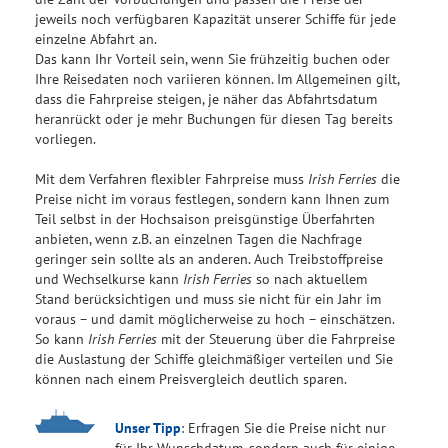
jeweils noch verfügbaren Kapazität unserer Schiffe für jede
einzelne Abfahrt an.
Das kann Ihr Vorteil sein, wenn Sie frühzeitig buchen oder
Ihre Reisedaten noch variieren können. Im Allgemeinen gilt,
dass die Fahrpreise steigen, je näher das Abfahrtsdatum
heranrückt oder je mehr Buchungen für diesen Tag bereits
vorliegen.
Mit dem Verfahren flexibler Fahrpreise muss
Irish Ferries
die
Preise nicht im voraus festlegen, sondern kann Ihnen zum
Teil selbst in der Hochsaison preisgünstige Überfahrten
anbieten, wenn z.B. an einzelnen Tagen die Nachfrage
geringer sein sollte als an anderen. Auch Treibstoffpreise
und Wechselkurse kann
Irish Ferries
so nach aktuellem
Stand berücksichtigen und muss sie nicht für ein Jahr im
voraus – und damit möglicherweise zu hoch – einschätzen.
So kann
Irish Ferries
mit der Steuerung über die Fahrpreise
die Auslastung der Schiffe gleichmäßiger verteilen und Sie
können nach einem Preisvergleich deutlich sparen.
Unser Tipp
: Erfragen Sie die Preise nicht nur
für Ihr Wunschdatum, sondern auch für einige