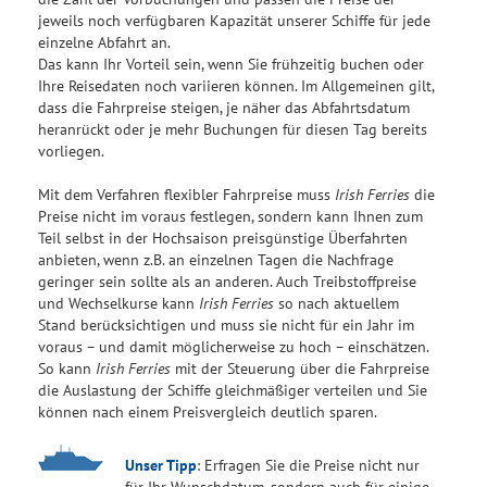
jeweils noch verfügbaren Kapazität unserer Schiffe für jede
einzelne Abfahrt an.
Das kann Ihr Vorteil sein, wenn Sie frühzeitig buchen oder
Ihre Reisedaten noch variieren können. Im Allgemeinen gilt,
dass die Fahrpreise steigen, je näher das Abfahrtsdatum
heranrückt oder je mehr Buchungen für diesen Tag bereits
vorliegen.
Mit dem Verfahren flexibler Fahrpreise muss
Irish Ferries
die
Preise nicht im voraus festlegen, sondern kann Ihnen zum
Teil selbst in der Hochsaison preisgünstige Überfahrten
anbieten, wenn z.B. an einzelnen Tagen die Nachfrage
geringer sein sollte als an anderen. Auch Treibstoffpreise
und Wechselkurse kann
Irish Ferries
so nach aktuellem
Stand berücksichtigen und muss sie nicht für ein Jahr im
voraus – und damit möglicherweise zu hoch – einschätzen.
So kann
Irish Ferries
mit der Steuerung über die Fahrpreise
die Auslastung der Schiffe gleichmäßiger verteilen und Sie
können nach einem Preisvergleich deutlich sparen.
Unser Tipp
: Erfragen Sie die Preise nicht nur
für Ihr Wunschdatum, sondern auch für einige