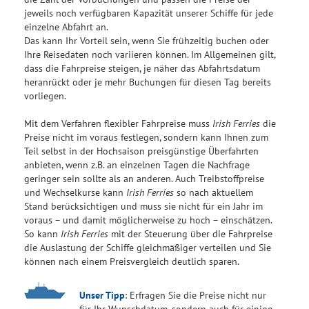
jeweils noch verfügbaren Kapazität unserer Schiffe für jede
einzelne Abfahrt an.
Das kann Ihr Vorteil sein, wenn Sie frühzeitig buchen oder
Ihre Reisedaten noch variieren können. Im Allgemeinen gilt,
dass die Fahrpreise steigen, je näher das Abfahrtsdatum
heranrückt oder je mehr Buchungen für diesen Tag bereits
vorliegen.
Mit dem Verfahren flexibler Fahrpreise muss
Irish Ferries
die
Preise nicht im voraus festlegen, sondern kann Ihnen zum
Teil selbst in der Hochsaison preisgünstige Überfahrten
anbieten, wenn z.B. an einzelnen Tagen die Nachfrage
geringer sein sollte als an anderen. Auch Treibstoffpreise
und Wechselkurse kann
Irish Ferries
so nach aktuellem
Stand berücksichtigen und muss sie nicht für ein Jahr im
voraus – und damit möglicherweise zu hoch – einschätzen.
So kann
Irish Ferries
mit der Steuerung über die Fahrpreise
die Auslastung der Schiffe gleichmäßiger verteilen und Sie
können nach einem Preisvergleich deutlich sparen.
Unser Tipp
: Erfragen Sie die Preise nicht nur
für Ihr Wunschdatum, sondern auch für einige