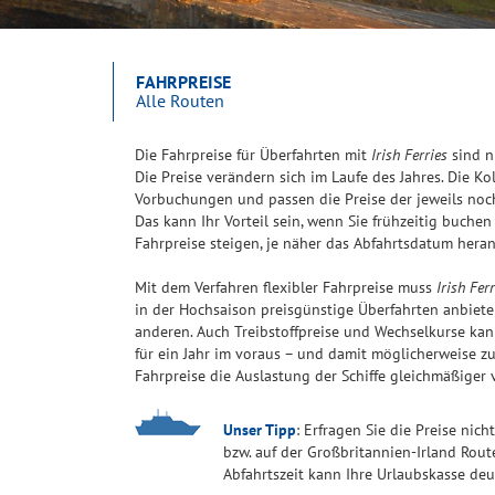
FAHRPREISE
Alle Routen
Die Fahrpreise für Überfahrten mit
Irish Ferries
sind n
Die Preise verändern sich im Laufe des Jahres. Die Ko
Vorbuchungen und passen die Preise der jeweils noch 
Das kann Ihr Vorteil sein, wenn Sie frühzeitig buchen
Fahrpreise steigen, je näher das Abfahrtsdatum hera
Mit dem Verfahren flexibler Fahrpreise muss
Irish Fer
in der Hochsaison preisgünstige Überfahrten anbieten
anderen. Auch Treibstoffpreise und Wechselkurse ka
für ein Jahr im voraus – und damit möglicherweise z
Fahrpreise die Auslastung der Schiffe gleichmäßiger 
Unser Tipp
: Erfragen Sie die Preise nic
bzw. auf der Großbritannien-Irland Rout
Abfahrtszeit kann Ihre Urlaubskasse deut