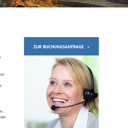
ZUR BUCHUNGSANFRAGE >
e
bst
t
r,
 der