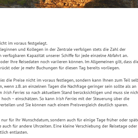
icht im voraus festgelegt.
lleginnen und Kollegen in der Zentrale verfolgen stets die Zahl der
verfügbaren Kapazität unserer Schiffe für jede einzelne Abfahrt an.
 oder Ihre Reisedaten noch variieren können. Im Allgemeinen gilt, dass di
nrückt oder je mehr Buchungen für diesen Tag bereits vorliegen.
ries
die Preise nicht im voraus festlegen, sondern kann Ihnen zum Teil sel
, wenn z.B. an einzelnen Tagen die Nachfrage geringer sein sollte als an
nn
Irish Ferries
so nach aktuellem Stand berücksichtigen und muss sie nich
u hoch – einschätzen. So kann
Irish Ferries
mit der Steuerung über die
verteilen und Sie können nach einem Preisvergleich deutlich sparen.
ht nur für Ihr Wunschdatum, sondern auch für einige Tage früher oder späte
e auch für andere Uhrzeiten. Eine kleine Verschiebung der Reisetage oder
lich entlasten.