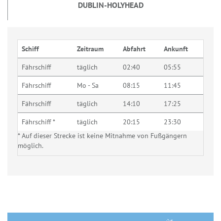
DUBLIN-HOLYHEAD
Schiff
Zeitraum
Abfahrt
Ankunft
Fährschiff
täglich
02:40
05:55
Fährschiff
Mo - Sa
08:15
11:45
Fährschiff
täglich
14:10
17:25
Fährschiff *
täglich
20:15
23:30
* Auf dieser Strecke ist keine Mitnahme von Fußgängern
möglich.