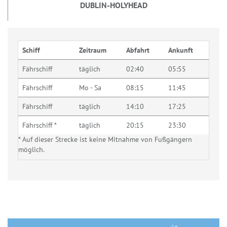
DUBLIN-HOLYHEAD
Schiff
Zeitraum
Abfahrt
Ankunft
Fährschiff
täglich
02:40
05:55
Fährschiff
Mo - Sa
08:15
11:45
Fährschiff
täglich
14:10
17:25
Fährschiff *
täglich
20:15
23:30
* Auf dieser Strecke ist keine Mitnahme von Fußgängern
möglich.