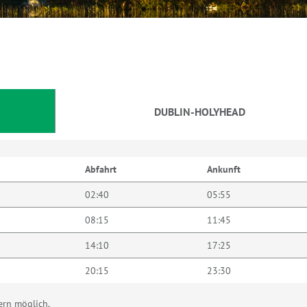
DUBLIN-HOLYHEAD
Abfahrt
Ankunft
02:40
05:55
08:15
11:45
14:10
17:25
20:15
23:30
ern möglich.