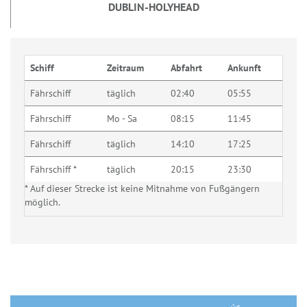
DUBLIN-HOLYHEAD
Schiff
Zeitraum
Abfahrt
Ankunft
Fährschiff
täglich
02:40
05:55
Fährschiff
Mo - Sa
08:15
11:45
Fährschiff
täglich
14:10
17:25
Fährschiff *
täglich
20:15
23:30
* Auf dieser Strecke ist keine Mitnahme von Fußgängern
möglich.