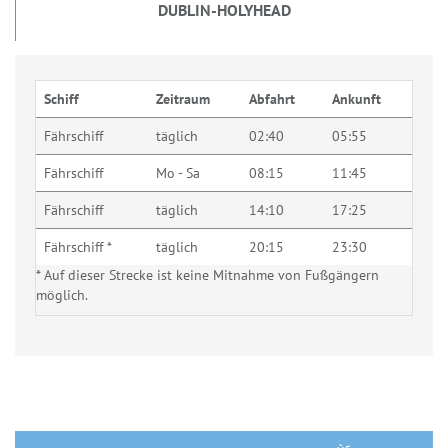
DUBLIN-HOLYHEAD
Schiff
Zeitraum
Abfahrt
Ankunft
Fährschiff
täglich
02:40
05:55
Fährschiff
Mo - Sa
08:15
11:45
Fährschiff
täglich
14:10
17:25
Fährschiff *
täglich
20:15
23:30
* Auf dieser Strecke ist keine Mitnahme von Fußgängern
möglich.