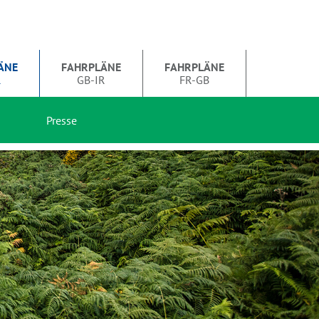
ÄNE
FAHRPLÄNE
FAHRPLÄNE
R
GB-IR
FR-GB
Presse