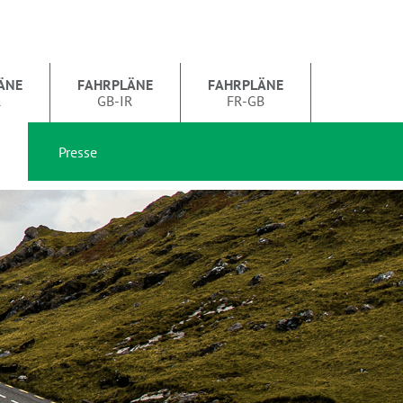
ÄNE
FAHRPLÄNE
FAHRPLÄNE
R
GB-IR
FR-GB
Presse