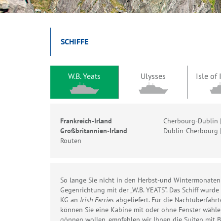
SCHIFFE
W.B. Yeats
Ulysses
Isle of
Frankreich-Irland
Cherbourg-Dublin 
Großbritannien-Irland
Dublin-Cherbourg 
Routen
So lange Sie nicht in den Herbst-und Wintermonaten
Gegenrichtung mit der „W.B. YEATS“. Das Schiff wurd
KG an
Irish Ferries
abgeliefert. Für die Nachtüberfah
können Sie eine Kabine mit oder ohne Fenster wähle
gönnen wollen, empfehlen wir Ihnen die Suiten mit B