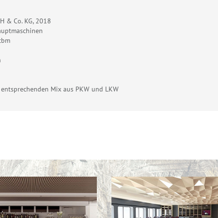
bH & Co. KG, 2018
auptmaschinen
 cbm
h
em entsprechenden Mix aus PKW und LKW