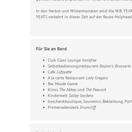
In den Herbst-und Wintermonaten wird die W.B. YEATS
YEATS verkehrt in dieser Zeit auf der Route Holyhead
Für Sie an Bord
Club Class Lounge
Innisfree
Selbstbedienungsrestaurant
Boylan’s Brasserie
Cafe
Lafayette
A la carte Restaurant
Lady Gregory
Bar
Maude Gonne
Kinos
The Abbey
und
The Peacock
Kinderwelt
Salley Gardens
Geschenkboutique, Souvenirs, Bekleidung, Pa
Promenadendeck
Drumcliff