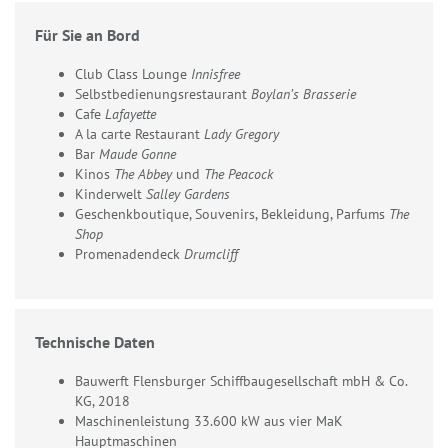
Für Sie an Bord
Club Class Lounge
Innisfree
Selbstbedienungsrestaurant
Boylan’s Brasserie
Cafe
Lafayette
A la carte Restaurant
Lady Gregory
Bar
Maude Gonne
Kinos
The Abbey
und
The Peacock
Kinderwelt
Salley Gardens
Geschenkboutique, Souvenirs, Bekleidung, Parfums
The
Shop
Promenadendeck
Drumcliff
Technische Daten
Bauwerft Flensburger Schiffbaugesellschaft mbH & Co.
KG, 2018
Maschinenleistung 33.600 kW aus vier MaK
Hauptmaschinen