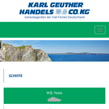
Generalagenten der Irish Ferries Deutschland
Toggl
navig
SCHIFFE
W.B. Yeats