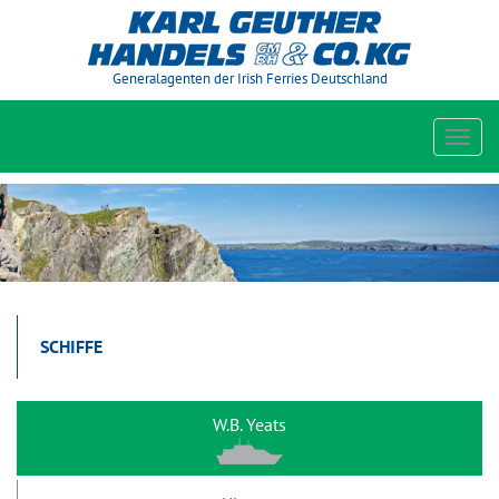
Generalagenten der Irish Ferries Deutschland
Toggl
navig
SCHIFFE
W.B. Yeats