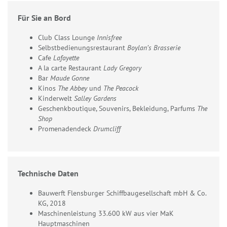
Für Sie an Bord
Club Class Lounge
Innisfree
Selbstbedienungsrestaurant
Boylan’s Brasserie
Cafe
Lafayette
A la carte Restaurant
Lady Gregory
Bar
Maude Gonne
Kinos
The Abbey
und
The Peacock
Kinderwelt
Salley Gardens
Geschenkboutique, Souvenirs, Bekleidung, Parfums
The
Shop
Promenadendeck
Drumcliff
Technische Daten
Bauwerft Flensburger Schiffbaugesellschaft mbH & Co.
KG, 2018
Maschinenleistung 33.600 kW aus vier MaK
Hauptmaschinen