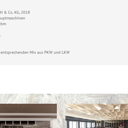
bH & Co. KG, 2018
auptmaschinen
 cbm
h
em entsprechenden Mix aus PKW und LKW