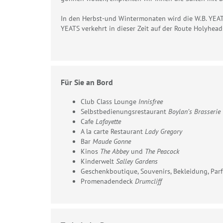
In den Herbst-und Wintermonaten wird die W.B. YEATS
YEATS verkehrt in dieser Zeit auf der Route Holyhead
Für Sie an Bord
Club Class Lounge
Innisfree
Selbstbedienungsrestaurant
Boylan’s Brasserie
Cafe
Lafayette
A la carte Restaurant
Lady Gregory
Bar
Maude Gonne
Kinos
The Abbey
und
The Peacock
Kinderwelt
Salley Gardens
Geschenkboutique, Souvenirs, Bekleidung, Pa
Promenadendeck
Drumcliff