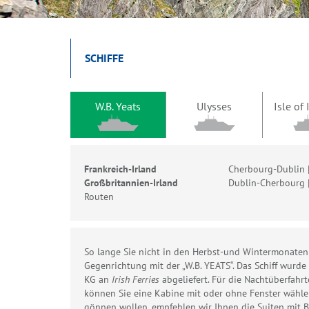
SCHIFFE
W.B. Yeats
Ulysses
Isle of
Frankreich-Irland
Cherbourg-Dublin 
Großbritannien-Irland
Dublin-Cherbourg 
Routen
So lange Sie nicht in den Herbst-und Wintermonaten
Gegenrichtung mit der „W.B. YEATS“. Das Schiff wurd
KG an
Irish Ferries
abgeliefert. Für die Nachtüberfah
können Sie eine Kabine mit oder ohne Fenster wähle
gönnen wollen, empfehlen wir Ihnen die Suiten mit B