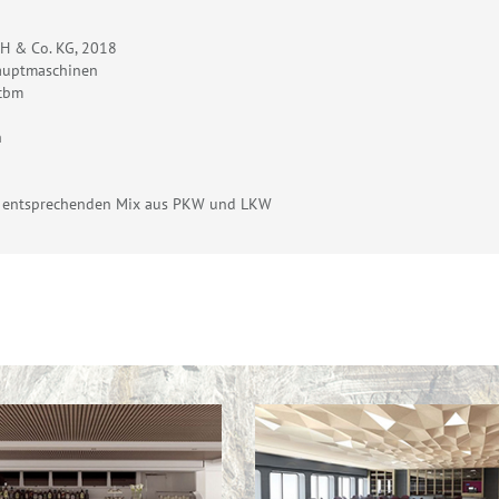
bH & Co. KG, 2018
auptmaschinen
 cbm
h
em entsprechenden Mix aus PKW und LKW