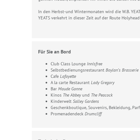
In den Herbst-und Wintermonaten wird die W.B. YEATS
YEATS verkehrt in dieser Zeit auf der Route Holyhead
Für Sie an Bord
Club Class Lounge
Innisfree
Selbstbedienungsrestaurant
Boylan’s Brasserie
Cafe
Lafayette
A la carte Restaurant
Lady Gregory
Bar
Maude Gonne
Kinos
The Abbey
und
The Peacock
Kinderwelt
Salley Gardens
Geschenkboutique, Souvenirs, Bekleidung, Pa
Promenadendeck
Drumcliff