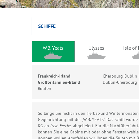
SCHIFFE
W.B. Yeats
Ulysses
Isle of
Frankreich-Irland
Cherbourg-Dublin 
Großbritannien-Irland
Dublin-Cherbourg 
Routen
So lange Sie nicht in den Herbst-und Wintermonaten
Gegenrichtung mit der „W.B. YEATS“. Das Schiff wurd
KG an
Irish Ferries
abgeliefert. Für die Nachtüberfah
können Sie eine Kabine mit oder ohne Fenster wähle
gönnen wollen, empfehlen wir Ihnen die Suiten mit B