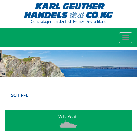
Generalagenten der Irish Ferries Deutschland
Toggl
navig
SCHIFFE
W.B. Yeats