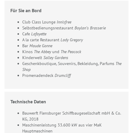
Für Sie an Bord
Club Class Lounge
Innisfree
Selbstbedienungsrestaurant
Boylan’s Brasserie
Cafe
Lafayette
A la carte Restaurant
Lady Gregory
Bar
Maude Gonne
Kinos
The Abbey
und
The Peacock
Kinderwelt
Salley Gardens
Geschenkboutique, Souvenirs, Bekleidung, Parfums
The
Shop
Promenadendeck
Drumcliff
Technische Daten
Bauwerft Flensburger Schiffbaugesellschaft mbH & Co.
KG, 2018
Maschinenleistung 33.600 kW aus vier MaK
Hauptmaschinen