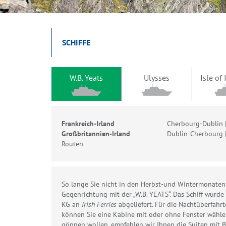
SCHIFFE
W.B. Yeats
Ulysses
Isle of
Frankreich-Irland
Cherbourg-Dublin 
Großbritannien-Irland
Dublin-Cherbourg 
Routen
So lange Sie nicht in den Herbst-und Wintermonaten
Gegenrichtung mit der „W.B. YEATS“. Das Schiff wurd
KG an
Irish Ferries
abgeliefert. Für die Nachtüberfah
können Sie eine Kabine mit oder ohne Fenster wähle
gönnen wollen, empfehlen wir Ihnen die Suiten mit B