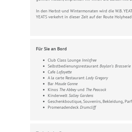
In den Herbst-und Wintermonaten wird die W.B. YEATS
YEATS verkehrt in dieser Zeit auf der Route Holyhead
Für Sie an Bord
Club Class Lounge
Innisfree
Selbstbedienungsrestaurant
Boylan’s Brasserie
Cafe
Lafayette
A la carte Restaurant
Lady Gregory
Bar
Maude Gonne
Kinos
The Abbey
und
The Peacock
Kinderwelt
Salley Gardens
Geschenkboutique, Souvenirs, Bekleidung, Pa
Promenadendeck
Drumcliff