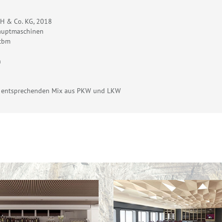
bH & Co. KG, 2018
auptmaschinen
 cbm
h
em entsprechenden Mix aus PKW und LKW