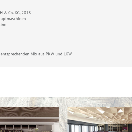
bH & Co. KG, 2018
auptmaschinen
 cbm
h
em entsprechenden Mix aus PKW und LKW