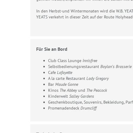
In den Herbst-und Wintermonaten wird die W.B. YEATS
YEATS verkehrt in dieser Zeit auf der Route Holyhead
Für Sie an Bord
Club Class Lounge
Innisfree
Selbstbedienungsrestaurant
Boylan’s Brasserie
Cafe
Lafayette
A la carte Restaurant
Lady Gregory
Bar
Maude Gonne
Kinos
The Abbey
und
The Peacock
Kinderwelt
Salley Gardens
Geschenkboutique, Souvenirs, Bekleidung, Pa
Promenadendeck
Drumcliff