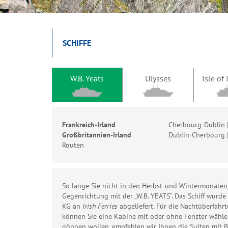
SCHIFFE
W.B. Yeats
Ulysses
Isle of
Frankreich-Irland
Cherbourg-Dublin 
Großbritannien-Irland
Dublin-Cherbourg 
Routen
So lange Sie nicht in den Herbst-und Wintermonaten
Gegenrichtung mit der „W.B. YEATS“. Das Schiff wurd
KG an
Irish Ferries
abgeliefert. Für die Nachtüberfah
können Sie eine Kabine mit oder ohne Fenster wähle
gönnen wollen, empfehlen wir Ihnen die Suiten mit B