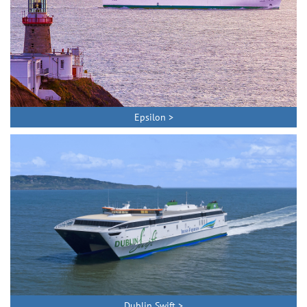
Epsilon >
Dublin Swift >