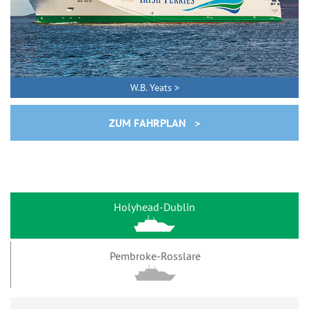
W.B. Yeats >
ZUM FAHRPLAN >
Holyhead-Dublin
Pembroke-Rosslare