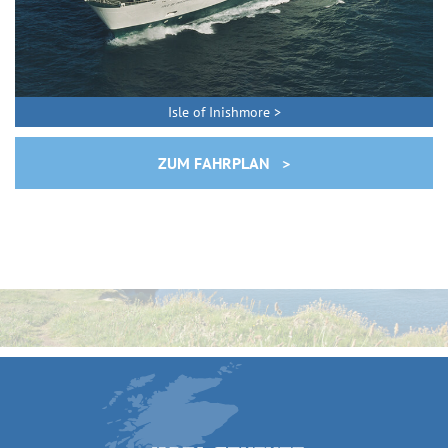
Isle of Inishmore >
ZUM FAHRPLAN >