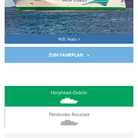
W.B. Yeats >
ZUM FAHRPLAN >
Holyhead-Dublin
Pembroke-Rosslare