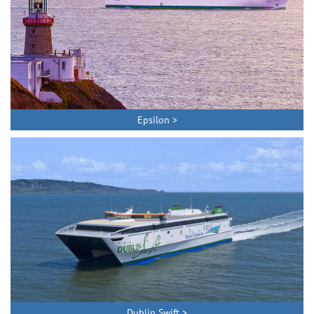
Epsilon >
Dublin Swift >