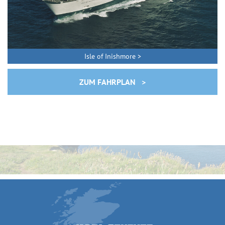
Isle of Inishmore >
ZUM FAHRPLAN >