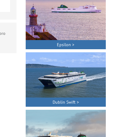
pro
Epsilon >
Dublin Swift >