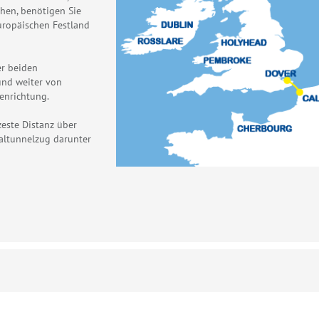
hen, benötigen Sie
uropäischen Festland
r beiden
und weiter von
genrichtung.
zeste Distanz über
altunnelzug darunter