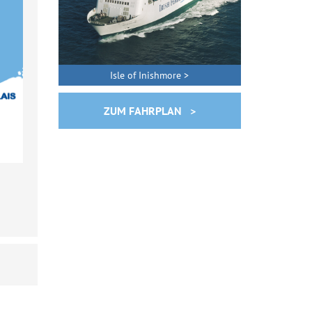
Isle of Inishmore >
ZUM FAHRPLAN >