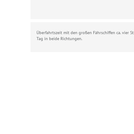
Überfahrtszeit mit den großen Fährschiffen ca. vier S
Tag in beide Richtungen.