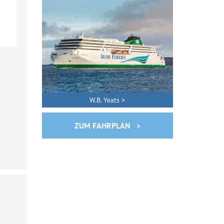
W.B. Yeats >
ZUM FAHRPLAN >