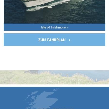
Isle of Inishmore >
ZUM FAHRPLAN >