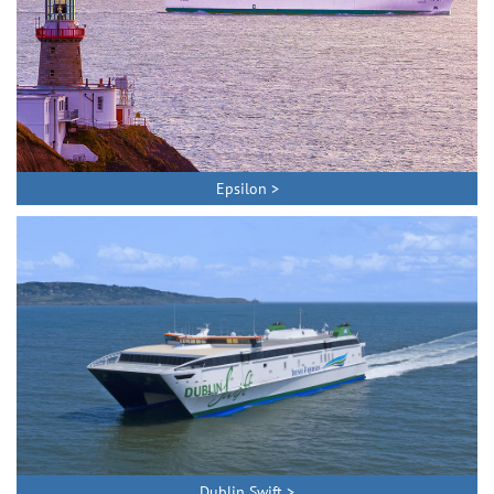
Epsilon >
Dublin Swift >