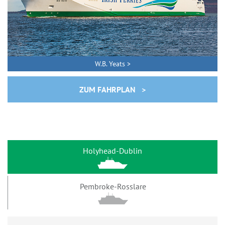
W.B. Yeats >
ZUM FAHRPLAN >
Holyhead-Dublin
Pembroke-Rosslare