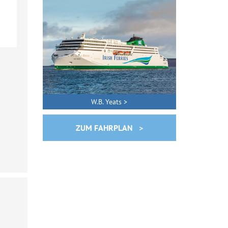
W.B. Yeats >
ZUM FAHRPLAN >