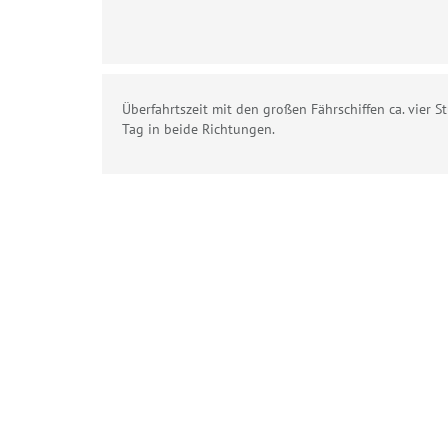
Überfahrtszeit mit den großen Fährschiffen ca. vier S
Tag in beide Richtungen.