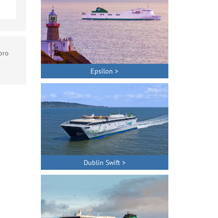
pro
Epsilon >
Dublin Swift >