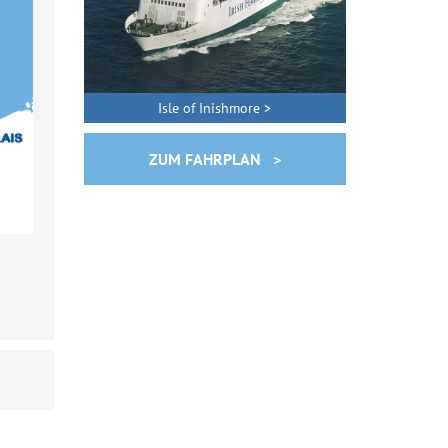
Isle of Inishmore >
ZUM FAHRPLAN >