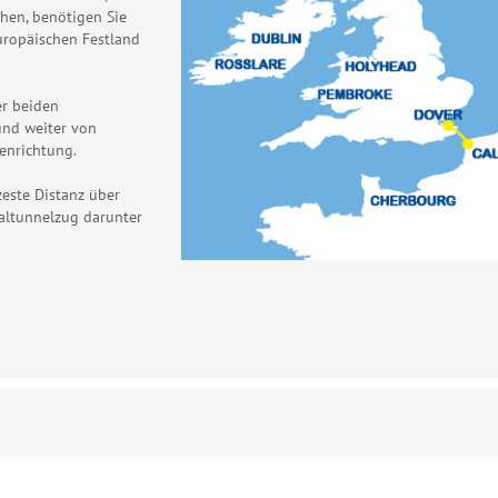
hen, benötigen Sie
uropäischen Festland
r beiden
und weiter von
genrichtung.
zeste Distanz über
altunnelzug darunter