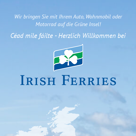
Wir bringen Sie mit Ihrem Auto, Wohnmobil oder
Motorrad auf die Grüne Insel!
Céad mile fáilte - Herzlich Willkommen bei