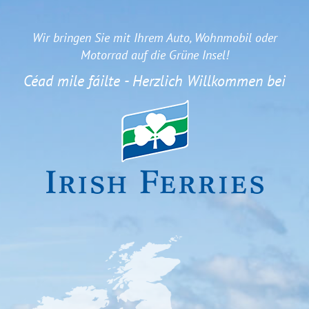
Wir bringen Sie mit Ihrem Auto, Wohnmobil oder
Motorrad auf die Grüne Insel!
Céad mile fáilte - Herzlich Willkommen bei