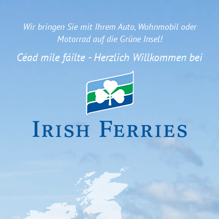
Wir bringen Sie mit Ihrem Auto, Wohnmobil oder
Motorrad auf die Grüne Insel!
Céad mile fáilte - Herzlich Willkommen bei