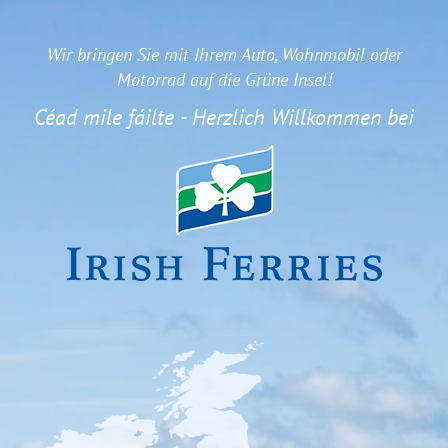
Wir bringen Sie mit Ihrem Auto, Wohnmobil oder
Motorrad auf die Grüne Insel!
Céad mile fáilte - Herzlich Willkommen bei